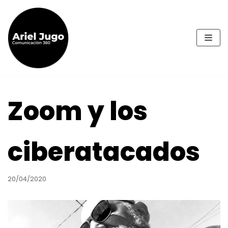
Ir
al
contenido
Zoom y los
ciberatacados
20/04/2020